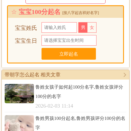
☆
宝宝100分起名
[按八字起吉祥好名字]
30个带“朝”字的名字及解释
宝宝姓氏
男
女
宝宝生日
1. 李朝明
“朝”是早晨，“明”是光明。早晨的光明最干净、最有
希望，这个名字是想让孩子像清晨的阳光一样，心里
敞亮，做事明白，一辈子活得通透、磊落。
带朝字怎么起名 相关文章
鲁姓女孩子如何起100分名字,鲁姓女孩评分
2. 王朝阳
100分的名字
“朝”是早上，“阳”是太阳。朝阳就是早晨的太阳，温
2026-02-03 11:14
暖、有活力，还能照亮别人。希望孩子性格像朝阳一
样热情，走到哪里都能给身边的人带来温暖和力量。
鲁姓男孩100分起名,鲁姓男孩评分100分的名
字